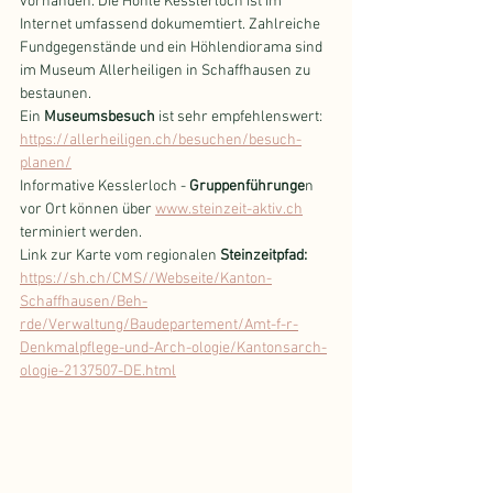
vorhanden. Die Höhle Kesslerloch ist im 
Internet umfassend dokumemtiert. Zahlreiche 
Fundgegenstände und ein Höhlendiorama sind 
im Museum Allerheiligen in Schaffhausen zu 
bestaunen. 
Ein 
Museumsbesuch 
ist sehr empfehlenswert: 
https://allerheiligen.ch/besuchen/besuch-
planen/
Informative Kesslerloch - 
Gruppenführunge
n 
vor Ort können über 
www.steinzeit-aktiv.ch
terminiert werden.
Link zur Karte vom regionalen 
Steinzeitpfad: 
https://sh.ch/CMS//Webseite/Kanton-
Schaffhausen/Beh-
rde/Verwaltung/Baudepartement/Amt-f-r-
Denkmalpflege-und-Arch-ologie/Kantonsarch-
ologie-2137507-DE.html